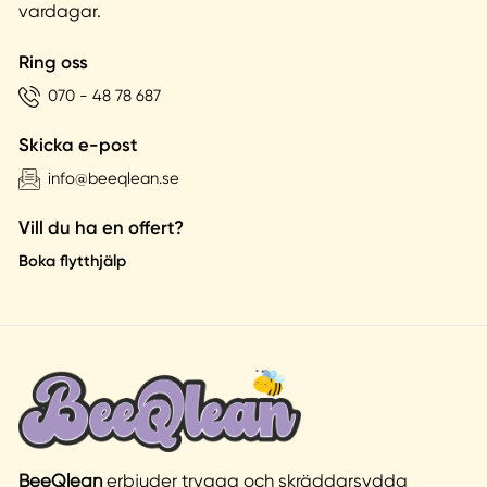
vardagar.
Ring oss
070 - 48 78 687
Skicka e-post
info@beeqlean.se
Vill du ha en offert?
Boka flytthjälp
BeeQlean
erbjuder trygga och skräddarsydda