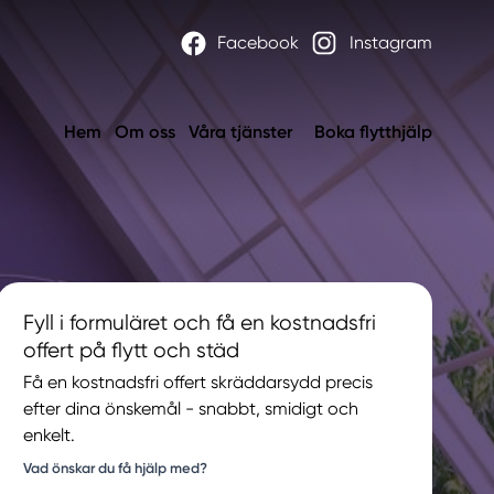
Facebook
Instagram
Hem
Om oss
Våra tjänster
Boka flytthjälp
Fyll i formuläret och få en kostnadsfri
offert på flytt och städ
Få en kostnadsfri offert skräddarsydd precis
efter dina önskemål - snabbt, smidigt och
enkelt.
Vad önskar du få hjälp med?