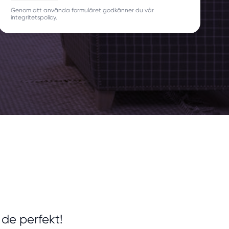
Genom att använda formuläret godkänner du vår
integritetspolicy.
de perfekt!