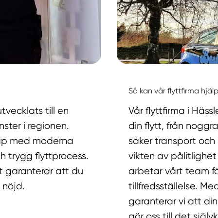
Så kan vår flyttfirma hjäl
vecklats till en
Vår flyttfirma i Häs
nster i regionen.
din flytt, från noggr
skap med moderna
säker transport och 
h trygg flyttprocess.
vikten av pålitlighet
t garanterar att du
arbetar vårt team f
 nöjd.
tillfredsställelse. 
garanterar vi att din
gör oss till det själ