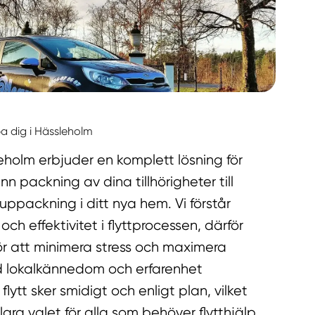
pa dig i Hässleholm
sleholm erbjuder en komplett lösning för
ann packning av dina tillhörigheter till
uppackning i ditt nya hem. Vi förstår
 och effektivitet i flyttprocessen, därför
ör att minimera stress och maximera
Med lokalkännedom och erfarenhet
 flytt sker smidigt och enligt plan, vilket
vklara valet för alla som behöver flytthjälp