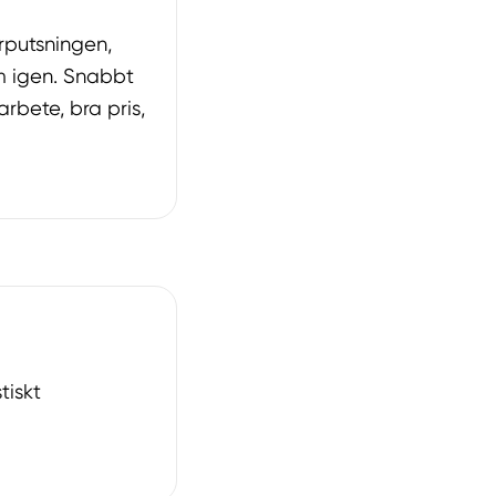
rputsningen,
m igen. Snabbt
 arbete, bra pris,
tiskt