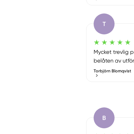
T
Mycket trevlig p
belåten av utfö
Torbjörn Blomqvist
B