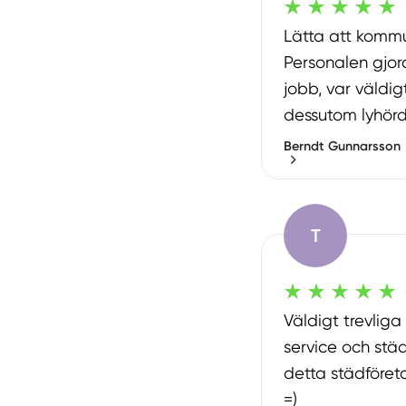
Lätta att komm
Personalen gjor
jobb, var väldi
dessutom lyhörd
Berndt Gunnarsson
T
Väldigt trevlig
service och st
detta städföret
=)