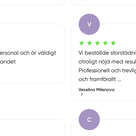
V
ersonal och är väldigt
Vi beställde storstädn
randet
otroligt nöjd med resul
Professionell och trev
och framförallt ...
Veselina Milenova
C