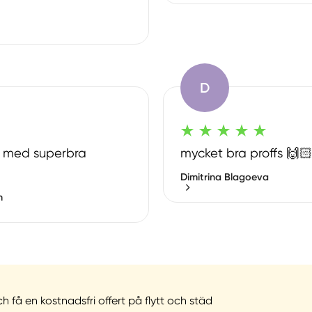
D
g med superbra
mycket bra proffs 🙌
Dimitrina Blagoeva
m
och få en kostnadsfri offert på flytt och städ