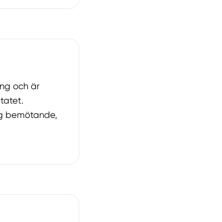
ing och är
tatet.
lig bemötande,