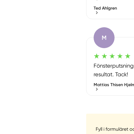
Ted Ahlgren
M
Fönsterputsnin
resultat. Tack!
Mattias Thisen Hjel
Fyll i formuläret 