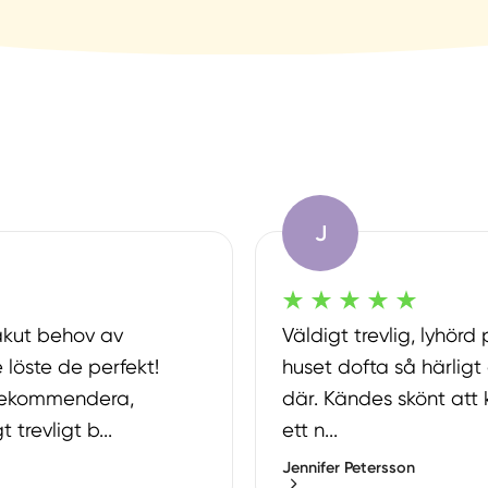
J
kut behov av
Väldigt trevlig, lyhörd
 löste de perfekt!
huset dofta så härligt e
 rekommendera,
där. Kändes skönt att
trevligt b...
ett n...
Jennifer Petersson