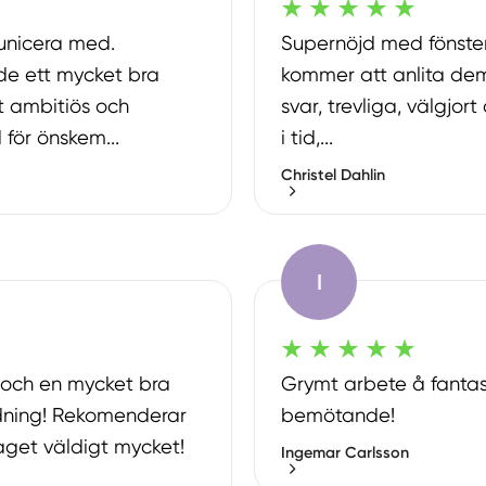
unicera med.
Supernöjd med fönste
de ett mycket bra
kommer att anlita de
gt ambitiös och
svar, trevliga, välgjort
 för önskem...
i tid,...
Christel Dahlin
I
a och en mycket bra
Grymt arbete å fantas
ädning! Rekomenderar
bemötande!
aget väldigt mycket!
Ingemar Carlsson